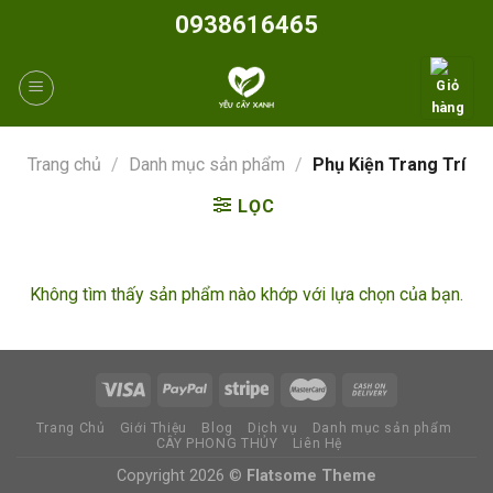
Skip
0938616465
to
content
Trang chủ
/
Danh mục sản phẩm
/
Phụ Kiện Trang Trí
LỌC
Không tìm thấy sản phẩm nào khớp với lựa chọn của bạn.
Trang Chủ
Giới Thiệu
Blog
Dịch vụ
Danh mục sản phẩm
CÂY PHONG THỦY
Liên Hệ
Copyright 2026 ©
Flatsome Theme