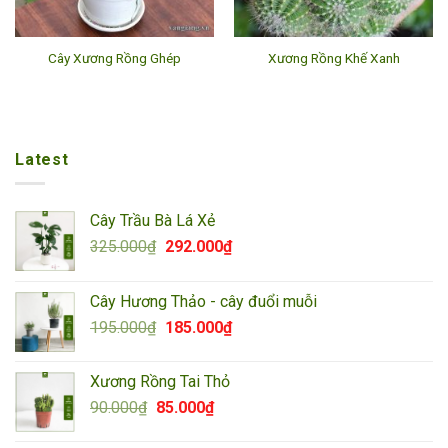
Cây Xương Rồng Ghép
Xương Rồng Khế Xanh
Latest
Cây Trầu Bà Lá Xẻ
Giá
Giá
325.000
₫
292.000
₫
gốc
hiện
là:
tại
Cây Hương Thảo - cây đuổi muỗi
325.000₫.
là:
Giá
Giá
195.000
₫
185.000
₫
292.000₫.
gốc
hiện
là:
tại
Xương Rồng Tai Thỏ
195.000₫.
là:
Giá
Giá
90.000
₫
85.000
₫
185.000₫.
gốc
hiện