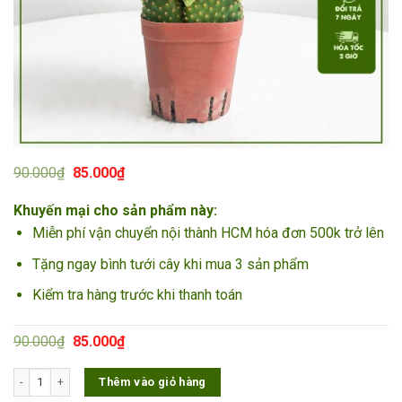
Giá
Giá
90.000
₫
85.000
₫
gốc
hiện
là:
tại
Khuyến mại cho sản phẩm này:
90.000₫.
là:
85.000₫.
Miễn phí vận chuyển nội thành HCM hóa đơn 500k trở lên
Tặng ngay bình tưới cây khi mua 3 sản phẩm
Kiểm tra hàng trước khi thanh toán
Giá
Giá
90.000
₫
85.000
₫
gốc
hiện
là:
tại
Xương Rồng Tai Thỏ số lượng
Thêm vào giỏ hàng
90.000₫.
là:
85.000₫.