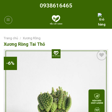
Skip
0938616465
to
content
Trang chủ
/
Xương Rồng
Xương Rồng Tai Thỏ
-6%
Add to
wishlist