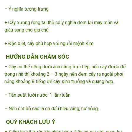
– Ý nghĩa tượng trưng
+ Cây xương rồng tai thỏ có ý nghĩa đem lại may mắn và
giàu sang cho gia chủ.
+ Đặc biệt, cây phù hợp với người mệnh Kim.
HƯỚNG DẪN CHĂM SÓC
– Cây có thể sống dưới ánh nắng trực tiếp, nếu cây được để
trong nhà thì khoảng 2 – 3 ngày nên đem cây ra ngoài phơi
nắng khoảng 8 tiếng để cây sinh trưởng và quang hợp.
– Tần suất tưới nước: 1 lần/tuần
– Nên cắt bỏ các lá có dấu hiệu vàng, hư hỏng,…
QUÝ KHÁCH LƯU Ý
– Kiểm tra kỹ trước khi nhận hàng. Nếu có sai sót, quay lại