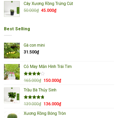
là:
tại
Cây Xương Rồng Trứng Cút
90.000₫.
là:
Giá
Giá
50.000
₫
45.000
₫
85.000₫.
gốc
hiện
là:
tại
50.000₫.
là:
Best Selling
45.000₫.
Gà con mini
31.500
₫
Cỏ May Mắn Hình Trái Tim
Được
Giá
Giá
165.000
₫
150.000
₫
xếp hạng
gốc
hiện
4.00
5
Trầu Bà Thủy Sinh
là:
tại
sao
165.000₫.
là:
150.000₫.
Được xếp
Giá
Giá
139.000
₫
136.000
₫
hạng
4.67
gốc
hiện
5 sao
Xương Rồng Bóng Tròn
là:
tại