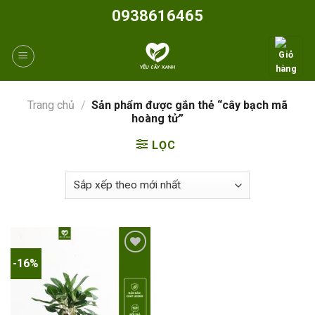
Skip
0938616465
to
content
Trang chủ
/
Sản phẩm được gắn thẻ “cây bạch mã
hoàng tử”
LỌC
-16%
Add to
wishlist