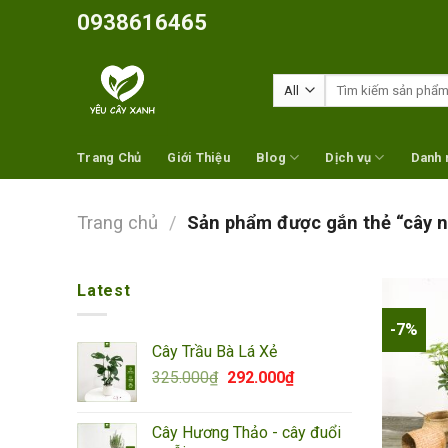
Skip
0938616465
to
content
Tìm
kiếm:
Trang Chủ
Giới Thiệu
Blog
Dịch vụ
Danh 
Trang chủ
/
Sản phẩm được gắn thẻ “cây ng
Latest
-7%
Cây Trầu Bà Lá Xẻ
Giá
Giá
325.000
₫
292.000
₫
gốc
hiện
là:
tại
Cây Hương Thảo - cây đuổi
325.000₫.
là: