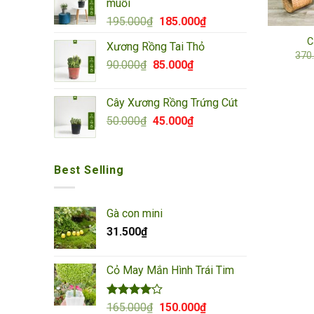
muỗi
292.000₫.
Giá
Giá
195.000
₫
185.000
₫
gốc
hiện
C
Xương Rồng Tai Thỏ
là:
tại
370
Giá
Giá
90.000
₫
85.000
195.000₫.
₫
là:
gốc
hiện
185.000₫.
là:
tại
Cây Xương Rồng Trứng Cút
90.000₫.
là:
Giá
Giá
50.000
₫
45.000
₫
85.000₫.
gốc
hiện
là:
tại
50.000₫.
là:
Best Selling
45.000₫.
Gà con mini
31.500
₫
Cỏ May Mắn Hình Trái Tim
Được
Giá
Giá
165.000
₫
150.000
₫