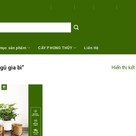
Trang Chủ
Giới Thiệu
Blog
Dịch vụ
Danh mụ
mục sản phẩm
CÂY PHONG THỦY
Liên Hệ
ũ gia bì”
Hiển thị kế
Add to
wishlist