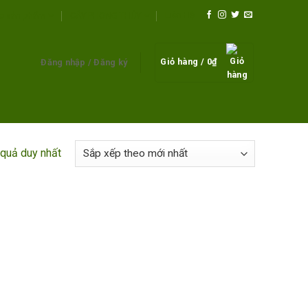
Liên Hệ
c sản phẩm
CÂY PHONG THỦY
Giỏ hàng /
0
₫
Đăng nhập / Đăng ký
t quả duy nhất