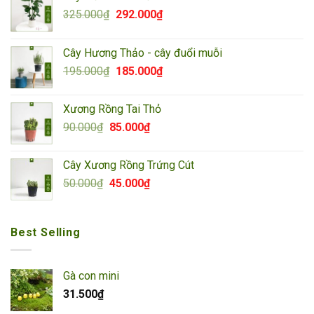
Giá
Giá
325.000
₫
292.000
₫
gốc
hiện
là:
tại
Cây Hương Thảo - cây đuổi muỗi
325.000₫.
là:
Giá
Giá
195.000
₫
185.000
₫
292.000₫.
gốc
hiện
là:
tại
Xương Rồng Tai Thỏ
195.000₫.
là:
Giá
Giá
90.000
₫
85.000
₫
185.000₫.
gốc
hiện
là:
tại
Cây Xương Rồng Trứng Cút
90.000₫.
là:
Giá
Giá
50.000
₫
45.000
₫
85.000₫.
gốc
hiện
là:
tại
50.000₫.
là:
Best Selling
45.000₫.
Gà con mini
31.500
₫