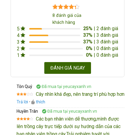
3.88
8
trên
8
đánh giá của
5 dựa
khách hàng
trên
đánh
25%
| 2 đánh giá
5
giá
37%
| 3 đánh giá
4
37%
| 3 đánh giá
3
0%
| 0 đánh giá
2
0%
| 0 đánh giá
1
ĐÁNH GIÁ NGAY
Tôn Quý
Đã mua tại yeucayxanh.vn
Cây nhìn khá đẹp, nên trang trí phù hợp hơn
Được
Trả lời
•
thích
xếp
hạng
3
5
Huyền Trân
Đã mua tại yeucayxanh.vn
sao
Các bạn nhân viên dễ thương,mình được
Được
lên trồng cây trực tiếp dưới sự hướng dẫn của các
xếp
hạng
4
bạn nhân viên trồng cây.Trải nghiệm tuyệt vời.
5 sao