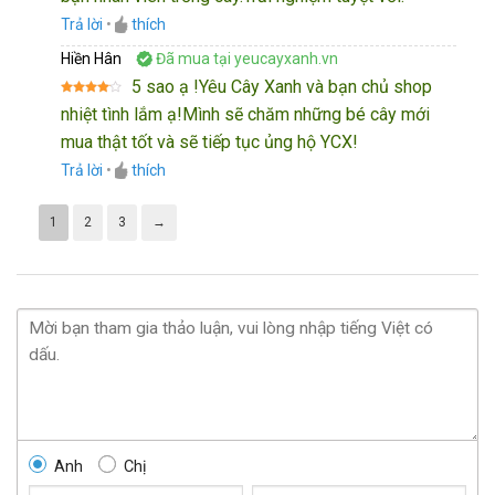
Trả lời
•
thích
Hiền Hân
Đã mua tại yeucayxanh.vn
5 sao ạ !Yêu Cây Xanh và bạn chủ shop
Được
nhiệt tình lắm ạ!Mình sẽ chăm những bé cây mới
xếp
hạng
4
mua thật tốt và sẽ tiếp tục ủng hộ YCX!
5 sao
Trả lời
•
thích
1
2
3
→
Anh
Chị