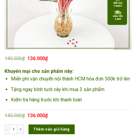
Giá
Giá
145.000
₫
136.000
₫
gốc
hiện
là:
tại
Khuyến mại cho sản phẩm này:
145.000₫.
là:
136.000₫.
Miễn phí vận chuyển nội thành HCM hóa đơn 500k trở lên
Tặng ngay bình tưới cây khi mua 3 sản phẩm
Kiểm tra hàng trước khi thanh toán
Giá
Giá
145.000
₫
136.000
₫
gốc
hiện
là:
tại
Cây Phú Quý thủy sinh số lượng
Thêm vào giỏ hàng
145.000₫.
là:
136.000₫.