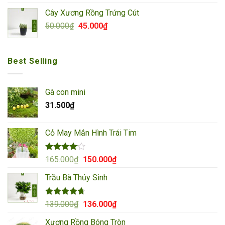
là:
tại
Cây Xương Rồng Trứng Cút
90.000₫.
là:
Giá
Giá
50.000
₫
45.000
₫
85.000₫.
gốc
hiện
là:
tại
50.000₫.
là:
Best Selling
45.000₫.
Gà con mini
31.500
₫
Cỏ May Mắn Hình Trái Tim
Được
Giá
Giá
165.000
₫
150.000
₫
xếp hạng
gốc
hiện
4.00
5
Trầu Bà Thủy Sinh
là:
tại
sao
165.000₫.
là:
150.000₫.
Được xếp
Giá
Giá
139.000
₫
136.000
₫
hạng
4.67
gốc
hiện
5 sao
Xương Rồng Bóng Tròn
là:
tại