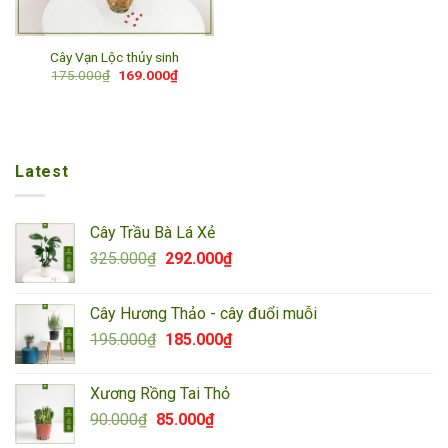
Cây Vạn Lộc thủy sinh
Giá
Giá
175.000
₫
169.000
₫
gốc
hiện
là:
tại
175.000₫.
là:
169.000₫.
Latest
Cây Trầu Bà Lá Xẻ
Giá
Giá
325.000
₫
292.000
₫
gốc
hiện
là:
tại
Cây Hương Thảo - cây đuổi muỗi
325.000₫.
là:
Giá
Giá
195.000
₫
185.000
₫
292.000₫.
gốc
hiện
là:
tại
Xương Rồng Tai Thỏ
195.000₫.
là:
Giá
Giá
90.000
₫
85.000
₫
185.000₫.
gốc
hiện