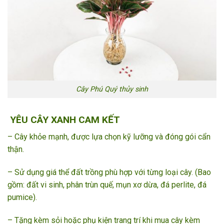
Cây Phú Quý thủy sinh
YÊU CÂY XANH CAM KẾT
– Cây khỏe mạnh, được lựa chọn kỹ lưỡng và đóng gói cẩn
thận.
– Sử dụng giá thể đất trồng phù hợp với từng loại cây. (Bao
gồm: đất vi sinh, phân trùn quế, mụn xơ dừa, đá perlite, đá
pumice).
– Tặng kèm sỏi hoặc phụ kiện trang trí khi mua cây kèm