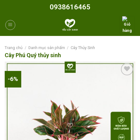
Skip
0938616465
to
content
Trang chủ
/
Danh mục sản phẩm
/
Cây Thủy Sinh
Cây Phú Quý thủy sinh
-6%
Add to
wishlist