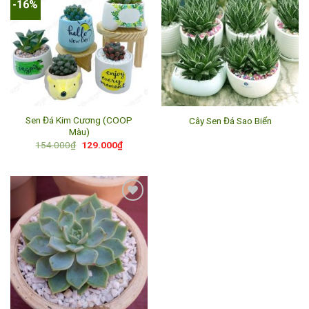
-16%
Add to
Add to
wishlist
wishlist
Sen Đá Kim Cương (COOP
Cây Sen Đá Sao Biển
Màu)
Giá
Giá
154.000
₫
129.000
₫
gốc
hiện
là:
tại
154.000₫.
là:
129.000₫.
Add to
wishlist