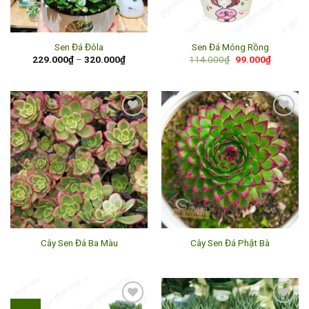
Sen Đá Đôla
Sen Đá Móng Rồng
Khoảng
Giá
Giá
229.000
₫
–
320.000
₫
114.000
₫
99.000
₫
giá:
gốc
hiện
từ
là:
tại
229.000₫
114.000₫.
là:
đến
99.000₫.
320.000₫
Add to
Add to
wishlist
wishlist
Cây Sen Đá Ba Màu
Cây Sen Đá Phật Bà