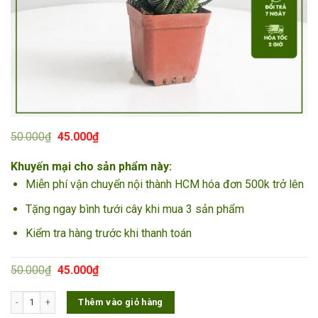
Giá
Giá
50.000
₫
45.000
₫
gốc
hiện
là:
tại
Khuyến mại cho sản phẩm này:
50.000₫.
là:
45.000₫.
Miễn phí vận chuyển nội thành HCM hóa đơn 500k trở lên
Tặng ngay bình tưới cây khi mua 3 sản phẩm
Kiểm tra hàng trước khi thanh toán
Giá
Giá
50.000
₫
45.000
₫
gốc
hiện
là:
tại
Cây Sen Đá Móng Rồng số lượng
Thêm vào giỏ hàng
50.000₫.
là:
45.000₫.