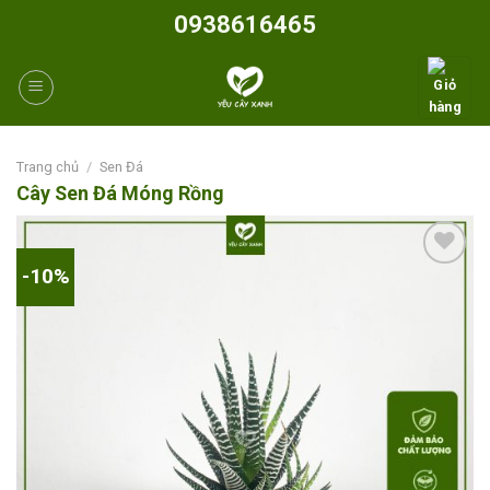
Skip
0938616465
to
content
Trang chủ
/
Sen Đá
Cây Sen Đá Móng Rồng
-10%
Add to
wishlist