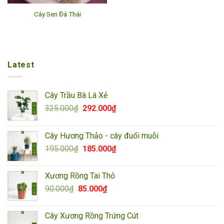
Cây Sen Đá Thái
Latest
Cây Trầu Bà Lá Xẻ
Giá
Giá
325.000
₫
292.000
₫
gốc
hiện
là:
tại
Cây Hương Thảo - cây đuổi muỗi
325.000₫.
là:
Giá
Giá
195.000
₫
185.000
₫
292.000₫.
gốc
hiện
là:
tại
Xương Rồng Tai Thỏ
195.000₫.
là:
Giá
Giá
90.000
₫
85.000
₫
185.000₫.
gốc
hiện
là:
tại
Cây Xương Rồng Trứng Cút
90.000₫.
là: