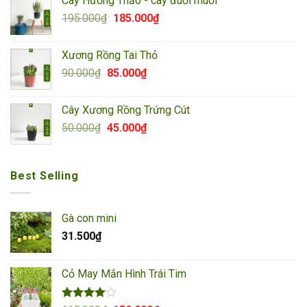
Cây Hương Thảo - cây đuổi muỗi
325.000₫.
là:
Giá
Giá
195.000
₫
185.000
₫
292.000₫.
gốc
hiện
là:
tại
Xương Rồng Tai Thỏ
195.000₫.
là:
Giá
Giá
90.000
₫
85.000
₫
185.000₫.
gốc
hiện
là:
tại
Cây Xương Rồng Trứng Cút
90.000₫.
là:
Giá
Giá
50.000
₫
45.000
₫
85.000₫.
gốc
hiện
là:
tại
50.000₫.
là:
Best Selling
45.000₫.
Gà con mini
31.500
₫
Cỏ May Mắn Hình Trái Tim