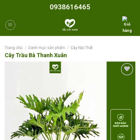
Skip
0938616465
to
content
Trang chủ
/
Danh mục sản phẩm
/
Cây Nội Thất
Cây Trầu Bà Thanh Xuân
Add to
wishlist