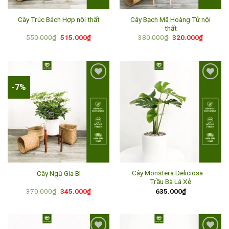
Cây Bạch Mã Hoàng Tử nội
Cây Trúc Bách Hợp nội thất
thất
Giá
Giá
Giá
Giá
550.000
₫
515.000
₫
380.000
₫
320.000
₫
gốc
hiện
gốc
hiện
là:
tại
là:
tại
550.000₫.
là:
380.000₫.
là:
515.000₫.
320.000
-7%
Add to
Add to
wishlist
wishlist
Cây Monstera Deliciosa –
Cây Ngũ Gia Bì
Trầu Bà Lá Xẻ
Giá
Giá
370.000
₫
345.000
₫
635.000
₫
gốc
hiện
là:
tại
370.000₫.
là:
345.000₫.