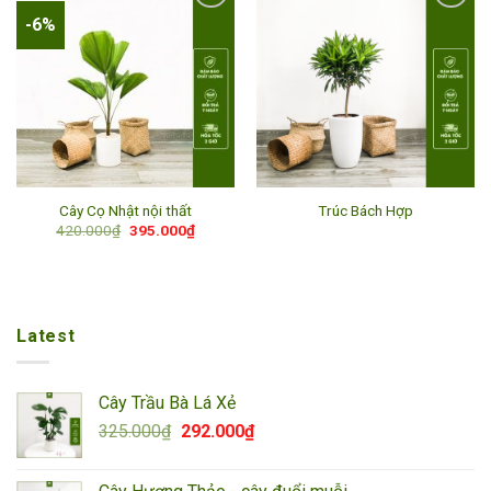
-6%
Add to
Add to
wishlist
wishlist
Cây Cọ Nhật nội thất
Trúc Bách Hợp
Giá
Giá
420.000
₫
395.000
₫
gốc
hiện
là:
tại
420.000₫.
là:
395.000₫.
Latest
Cây Trầu Bà Lá Xẻ
Giá
Giá
325.000
₫
292.000
₫
gốc
hiện
là:
tại