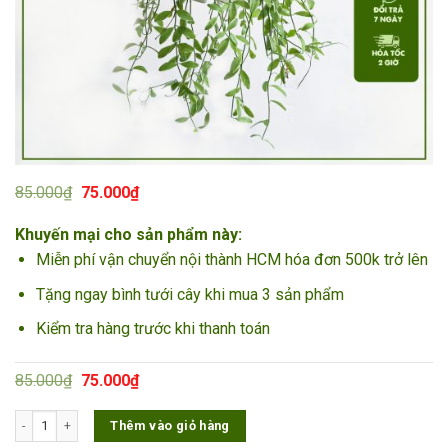
Giá
Giá
85.000
₫
75.000
₫
gốc
hiện
là:
tại
Khuyến mại cho sản phẩm này:
85.000₫.
là:
75.000₫.
Miễn phí vận chuyển nội thành HCM hóa đơn 500k trở lên
Tặng ngay bình tưới cây khi mua 3 sản phẩm
Kiểm tra hàng trước khi thanh toán
Giá
Giá
85.000
₫
75.000
₫
gốc
hiện
là:
tại
Cây treo Lan Hạt Dưa số lượng
Thêm vào giỏ hàng
85.000₫.
là:
75.000₫.