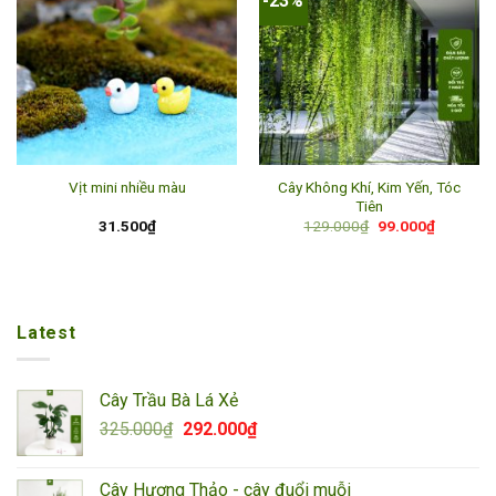
-23%
Add to
Add to
wishlist
wishlist
Cây Không Khí, Kim Yến, Tóc
Vịt mini nhiều màu
Tiên
Giá
Giá
31.500
₫
129.000
₫
99.000
₫
gốc
hiện
là:
tại
129.000₫.
là:
99.000₫.
Latest
Cây Trầu Bà Lá Xẻ
Giá
Giá
325.000
₫
292.000
₫
gốc
hiện
là:
tại
Cây Hương Thảo - cây đuổi muỗi