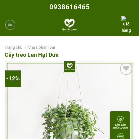
Skip
0938616465
to
content
Trang chủ
/
Chưa phân loại
Cây treo Lan Hạt Dưa
-12%
Add to
wishlist