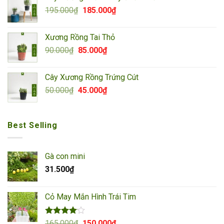
325.000₫.
là:
Giá
Giá
195.000
₫
185.000
₫
292.000₫.
gốc
hiện
là:
tại
Xương Rồng Tai Thỏ
195.000₫.
là:
Giá
Giá
90.000
₫
85.000
₫
185.000₫.
gốc
hiện
là:
tại
Cây Xương Rồng Trứng Cút
90.000₫.
là:
Giá
Giá
50.000
₫
45.000
₫
85.000₫.
gốc
hiện
là:
tại
50.000₫.
là:
Best Selling
45.000₫.
Gà con mini
31.500
₫
Cỏ May Mắn Hình Trái Tim
Được
Giá
Giá
165.000
₫
150.000
₫