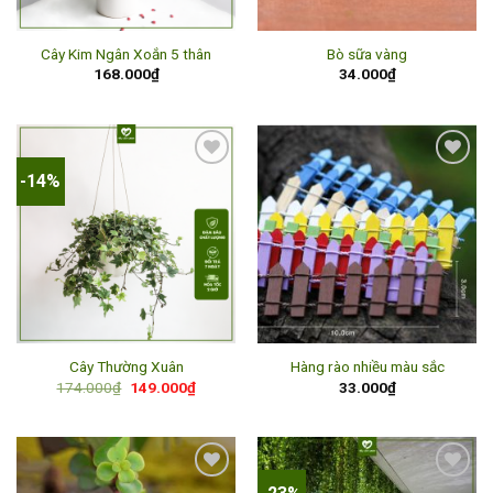
Cây Kim Ngân Xoắn 5 thân
Bò sữa vàng
168.000
₫
34.000
₫
-14%
Add to
Add to
wishlist
wishlist
Cây Thường Xuân
Hàng rào nhiều màu sắc
Giá
Giá
174.000
₫
149.000
₫
33.000
₫
gốc
hiện
là:
tại
174.000₫.
là:
149.000₫.