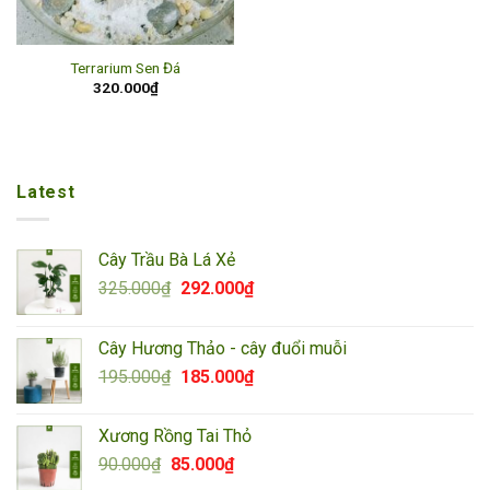
Terrarium Sen Đá
320.000
₫
Latest
Cây Trầu Bà Lá Xẻ
Giá
Giá
325.000
₫
292.000
₫
gốc
hiện
là:
tại
Cây Hương Thảo - cây đuổi muỗi
325.000₫.
là:
Giá
Giá
195.000
₫
185.000
₫
292.000₫.
gốc
hiện
là:
tại
Xương Rồng Tai Thỏ
195.000₫.
là:
Giá
Giá
90.000
₫
85.000
₫
185.000₫.
gốc
hiện