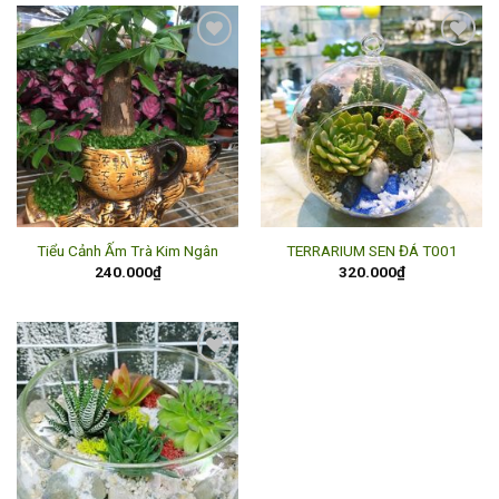
Add to
Add to
wishlist
wishlist
Tiểu Cảnh Ấm Trà Kim Ngân
TERRARIUM SEN ĐÁ T001
240.000
₫
320.000
₫
Add to
wishlist