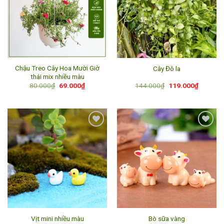
Add to
Add to
wishlist
wishlist
Chậu Treo Cây Hoa Mười Giờ
Cây Đô la
thái mix nhiều màu
Giá
Giá
Giá
Giá
80.000
₫
69.000
₫
144.000
₫
119.000
₫
gốc
hiện
gốc
hiện
là:
tại
là:
tại
80.000₫.
là:
144.000₫.
là:
69.000₫.
119.000
Add to
Add to
wishlist
wishlist
Vịt mini nhiều màu
Bò sữa vàng