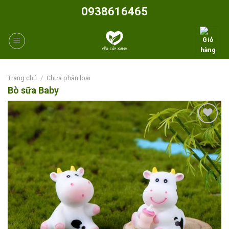
Skip
0938616465
to
content
Trang chủ
/
Chưa phân loại
Bò sữa Baby
Add to
wishlist