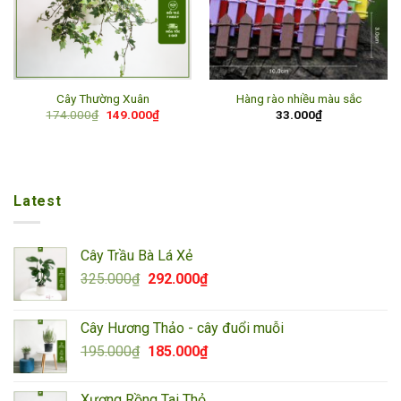
Cây Thường Xuân
Hàng rào nhiều màu sắc
Giá
Giá
174.000
₫
149.000
₫
33.000
₫
gốc
hiện
là:
tại
174.000₫.
là:
149.000₫.
Latest
Cây Trầu Bà Lá Xẻ
Giá
Giá
325.000
₫
292.000
₫
gốc
hiện
là:
tại
Cây Hương Thảo - cây đuổi muỗi
325.000₫.
là:
Giá
Giá
195.000
₫
185.000
₫
292.000₫.
gốc
hiện
là:
tại
Xương Rồng Tai Thỏ