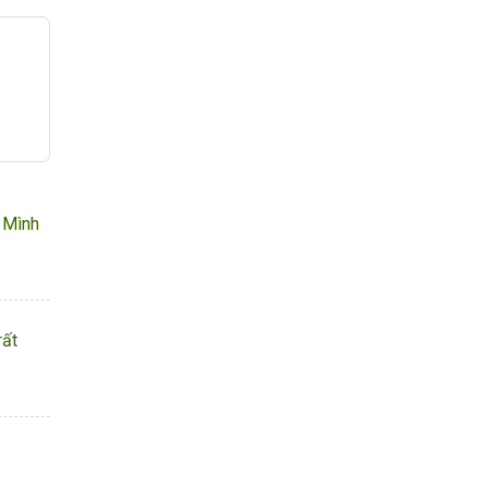
. Mình
rất