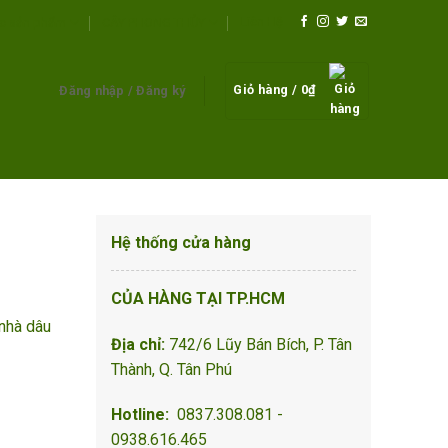
Liên Hệ
c sản phẩm
CÂY PHONG THỦY
Giỏ hàng /
0
₫
Đăng nhập / Đăng ký
Hệ thống cửa hàng
CỦA HÀNG TẠI TP.HCM
 nhà dâu
Địa chỉ:
742/6 Lũy Bán Bích, P. Tân
Thành, Q. Tân Phú
Hotline:
0837.308.081 -
0938.616.465