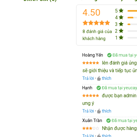
4.50
5
4
3
4.50
8
trên 5
2
8
đánh giá của
dựa trên
1
khách hàng
đánh giá
Hoàng Yến
Đã mua tại 
lên đánh giá ủng
Được xếp
sẽ giới thiệu và tiếp tục ủ
hạng
5
5
sao
Trả lời
•
thích
Hạnh
Đã mua tại yeuca
được bạn admin t
Được xếp
ưng ý
hạng
5
5
sao
Trả lời
•
thích
Xuân Trần
Đã mua tại y
Nhận được hàng 
Được
Trả lời
•
thích
xếp