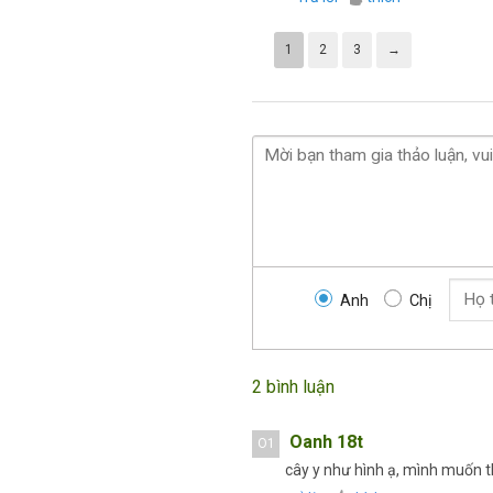
hạng
3
5
sao
1
2
3
→
Anh
Chị
2 bình luận
Oanh 18t
O1
cây y như hình ạ, mình muốn t