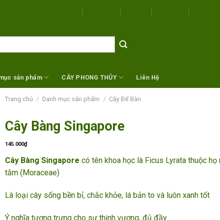
Trang Chủ
Giới Thiệu
Blog
Dịch vụ
Danh mụ
mục sản phẩm
CÂY PHONG THỦY
Liên Hệ
Trang chủ
/
Danh mục sản phẩm
/
Cây Để Bàn
Cây Bàng Singapore
145.000
₫
Cây Bàng Singapore
có tên khoa học là Ficus Lyrata thuộc họ
tằm (Moraceae)
Là loại cây sống bền bỉ, chắc khỏe, lá bản to và luôn xanh tốt
Ý nghĩa tượng trưng cho sự thịnh vượng, đủ đầy