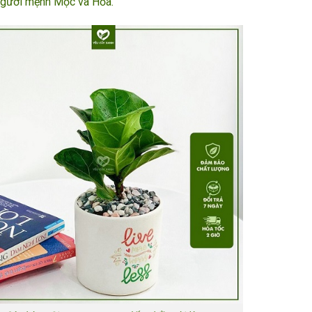
người mệnh Mộc và Hỏa.