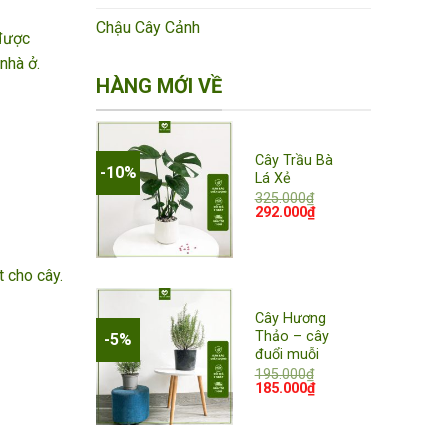
Chậu Cây Cảnh
 được
nhà ở.
HÀNG MỚI VỀ
Cây Trầu Bà
-10%
Lá Xẻ
325.000
₫
Giá
Giá
292.000
₫
Add to
gốc
hiện
là:
tại
wishlist
325.000₫.
là:
292.000₫.
t cho cây.
Cây Hương
Thảo – cây
-5%
đuổi muỗi
195.000
₫
Giá
Giá
185.000
₫
Add to
gốc
hiện
wishlist
là:
tại
195.000₫.
là:
185.000₫.