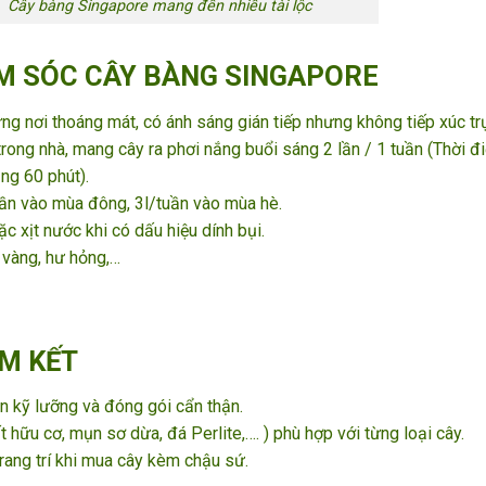
Cây bàng Singapore mang đến nhiều tài lộc
 SÓC CÂY BÀNG SINGAPORE
g nơi thoáng mát, có ánh sáng gián tiếp nhưng không tiếp xúc tr
trong nhà, mang cây ra phơi nắng buổi sáng 2 lần / 1 tuần (Thời đ
ảng 60 phút).
uần vào mùa đông, 3l/tuần vào mùa hè.
ặc xịt nước khi có dấu hiệu dính bụi.
 vàng, hư hỏng,…
M KẾT
 kỹ lưỡng và đóng gói cẩn thận.
 hữu cơ, mụn sơ dừa, đá Perlite,…. ) phù hợp với từng loại cây.
rang trí khi mua cây kèm chậu sứ.