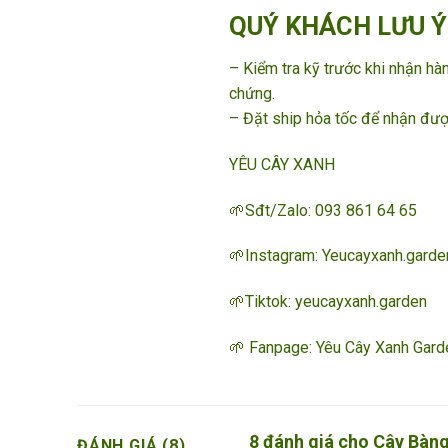
QUÝ KHÁCH LƯU Ý
– Kiểm tra kỹ trước khi nhận h
chứng.
– Đặt ship hỏa tốc để nhận đượ
YÊU CÂY XANH
🌱Sđt/Zalo:
093 861 64 65
🌱Instagram: Yeucayxanh.garde
🌱Tiktok: yeucayxanh.garden
🌱 Fanpage:
Yêu Cây Xanh Gard
8 đánh giá cho
Cây Bàng
ĐÁNH GIÁ (8)