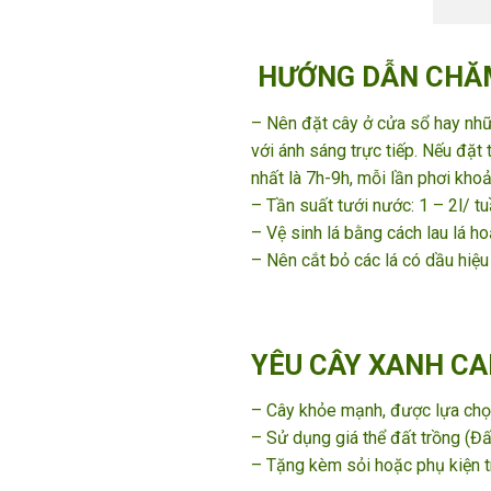
HƯỚNG DẪN CHĂM
– Nên đặt cây ở cửa sổ hay nhữn
với ánh sáng trực tiếp. Nếu đặt 
nhất là 7h-9h, mỗi lần phơi kho
– Tần suất tưới nước: 1 – 2l/ t
– Vệ sinh lá bằng cách lau lá ho
– Nên cắt bỏ các lá có dầu hiệu
YÊU CÂY XANH CA
– Cây khỏe mạnh, được lựa chọn
– Sử dụng giá thể đất trồng (Đất
– Tặng kèm sỏi hoặc phụ kiện t