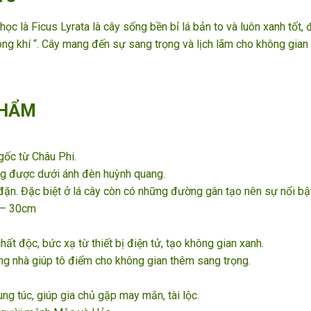
học là Ficus Lyrata là cây sống bền bỉ lá bản to và luôn xanh tốt,
ng khí “. Cây mang đến sự sang trọng và lịch lãm cho không gian 
PHẨM
gốc từ Châu Phi.
ng được dưới ánh đèn huỳnh quang.
y đặn. Đặc biệt ở lá cây còn có những đường gân tạo nên sự nổi bậ
5 – 30cm
hất độc, bức xạ từ thiết bị điện tử, tạo không gian xanh.
ng nhà giúp tô điểm cho không gian thêm sang trọng.
g túc, giúp gia chủ gặp may mắn, tài lộc.