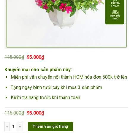
Giá
Giá
115.000
₫
95.000
₫
gốc
hiện
là:
tại
Khuyến mại cho sản phẩm này:
115.000₫.
là:
95.000₫.
Miễn phí vận chuyển nội thành HCM hóa đơn 500k trở lên
Tặng ngay bình tưới cây khi mua 3 sản phẩm
Kiểm tra hàng trước khi thanh toán
Giá
Giá
115.000
₫
95.000
₫
gốc
hiện
là:
tại
Cây Hoa Dừa Cạn số lượng
Thêm vào giỏ hàng
115.000₫.
là:
95.000₫.