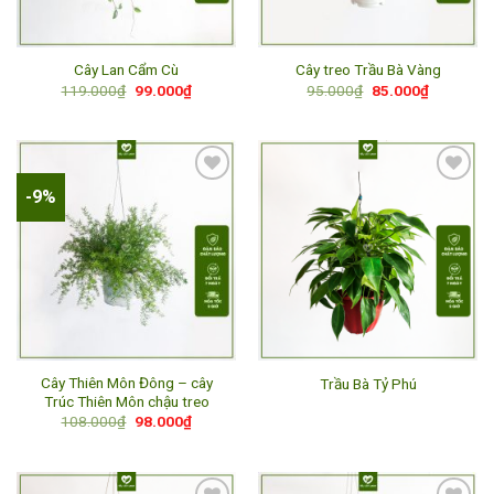
Cây Lan Cẩm Cù
Cây treo Trầu Bà Vàng
Giá
Giá
Giá
Giá
119.000
₫
99.000
₫
95.000
₫
85.000
₫
gốc
hiện
gốc
hiện
là:
tại
là:
tại
119.000₫.
là:
95.000₫.
là:
99.000₫.
85.000₫.
-9%
Add to
Add to
wishlist
wishlist
Cây Thiên Môn Đông – cây
Trầu Bà Tỷ Phú
Trúc Thiên Môn chậu treo
Giá
Giá
108.000
₫
98.000
₫
gốc
hiện
là:
tại
108.000₫.
là:
98.000₫.