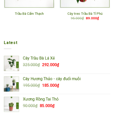
Trầu Bà Cẩm Thạch
Cây treo Trầu Bà Tỉ Phú
Giá
Giá
95.000
₫
89.000
₫
gốc
hiện
là:
tại
95.000₫.
là:
89.000₫.
Latest
Cây Trầu Bà Lá Xẻ
Giá
Giá
325.000
₫
292.000
₫
gốc
hiện
là:
tại
Cây Hương Thảo - cây đuổi muỗi
325.000₫.
là:
Giá
Giá
195.000
₫
185.000
₫
292.000₫.
gốc
hiện
là:
tại
Xương Rồng Tai Thỏ
195.000₫.
là:
Giá
Giá
90.000
₫
85.000
₫
185.000₫.
gốc
hiện