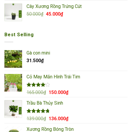
là:
tại
Cây Xương Rồng Trứng Cút
90.000₫.
là:
Giá
Giá
50.000
₫
45.000
₫
85.000₫.
gốc
hiện
là:
tại
50.000₫.
là:
Best Selling
45.000₫.
Gà con mini
31.500
₫
Cỏ May Mắn Hình Trái Tim
Được
Giá
Giá
165.000
₫
150.000
₫
xếp hạng
gốc
hiện
4.00
5
Trầu Bà Thủy Sinh
là:
tại
sao
165.000₫.
là:
150.000₫.
Được xếp
Giá
Giá
139.000
₫
136.000
₫
hạng
4.67
gốc
hiện
5 sao
Xương Rồng Bóng Tròn
là:
tại