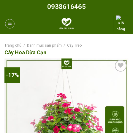
Skip
0938616465
to
content
Trang chủ
/
Danh mục sản phẩm
/
Cây Treo
Cây Hoa Dừa Cạn
-17%
Add to
wishlist