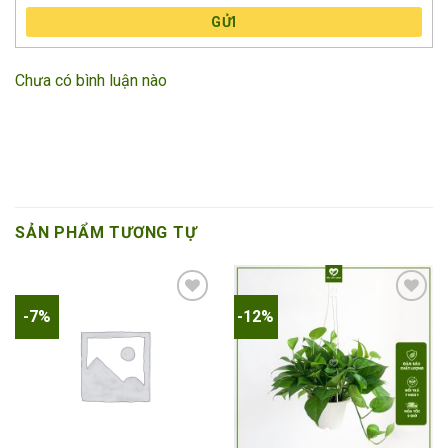
GỬI
Chưa có bình luận nào
SẢN PHẨM TƯƠNG TỰ
-7%
-12%
Add to
Add to
wishlist
wishlist