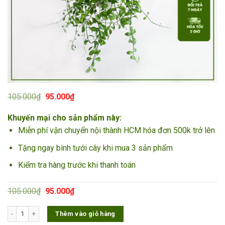
Giá
Giá
105.000
₫
95.000
₫
gốc
hiện
là:
tại
Khuyến mại cho sản phẩm này:
105.000₫.
là:
95.000₫.
Miễn phí vận chuyển nội thành HCM hóa đơn 500k trở lên
Tặng ngay bình tưới cây khi mua 3 sản phẩm
Kiểm tra hàng trước khi thanh toán
Giá
Giá
105.000
₫
95.000
₫
gốc
hiện
là:
tại
Cây Lan Đô La số lượng
Thêm vào giỏ hàng
105.000₫.
là:
95.000₫.