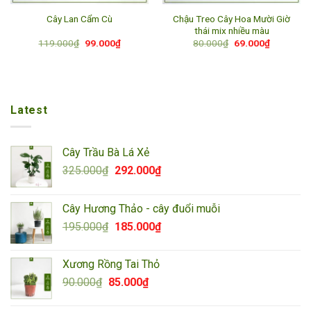
Chậu Treo Cây Hoa Mười Giờ
Cây Lan Cẩm Cù
thái mix nhiều màu
Giá
Giá
Giá
Giá
119.000
₫
99.000
₫
80.000
₫
69.000
₫
gốc
hiện
gốc
hiện
là:
tại
là:
tại
119.000₫.
là:
80.000₫.
là:
99.000₫.
69.000₫.
Latest
Cây Trầu Bà Lá Xẻ
Giá
Giá
325.000
₫
292.000
₫
gốc
hiện
là:
tại
Cây Hương Thảo - cây đuổi muỗi
325.000₫.
là:
Giá
Giá
195.000
₫
185.000
₫
292.000₫.
gốc
hiện
là:
tại
Xương Rồng Tai Thỏ
195.000₫.
là:
Giá
Giá
90.000
₫
85.000
₫
185.000₫.
gốc
hiện
là:
tại