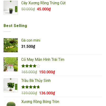
Cây Xương Rồng Trứng Cút
90.000₫.
là:
Giá
Giá
50.000
₫
45.000
₫
85.000₫.
gốc
hiện
là:
tại
50.000₫.
là:
Best Selling
45.000₫.
Gà con mini
31.500
₫
Cỏ May Mắn Hình Trái Tim
Được
Giá
Giá
165.000
₫
150.000
₫
xếp hạng
gốc
hiện
4.00
5
Trầu Bà Thủy Sinh
là:
tại
sao
165.000₫.
là:
150.000₫.
Được xếp
Giá
Giá
139.000
₫
136.000
₫
hạng
4.67
gốc
hiện
5 sao
Xương Rồng Bóng Tròn
là:
tại