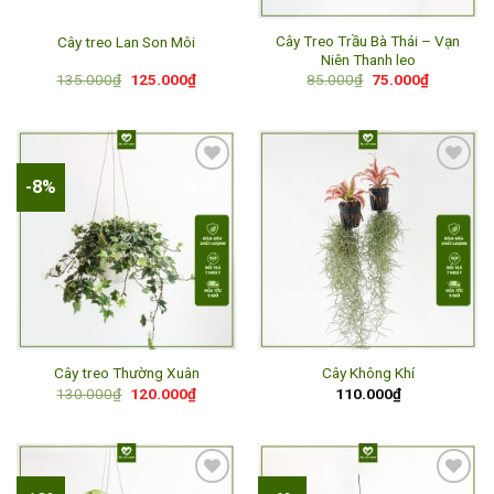
Cây Treo Trầu Bà Thái – Vạn
Cây treo Lan Son Môi
Niên Thanh leo
Giá
Giá
Giá
Giá
135.000
₫
125.000
₫
85.000
₫
75.000
₫
gốc
hiện
gốc
hiện
là:
tại
là:
tại
135.000₫.
là:
85.000₫.
là:
125.000₫.
75.000₫.
-8%
Add to
Add to
wishlist
wishlist
Cây treo Thường Xuân
Cây Không Khí
Giá
Giá
130.000
₫
120.000
₫
110.000
₫
gốc
hiện
là:
tại
130.000₫.
là:
120.000₫.