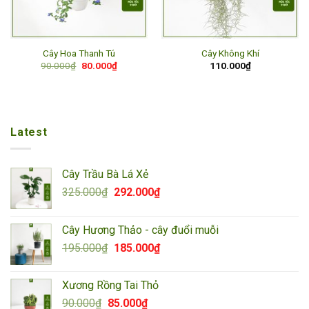
Cây Hoa Thanh Tú
Cây Không Khí
Giá
Giá
90.000
₫
80.000
₫
110.000
₫
gốc
hiện
là:
tại
90.000₫.
là:
80.000₫.
Latest
Cây Trầu Bà Lá Xẻ
Giá
Giá
325.000
₫
292.000
₫
gốc
hiện
là:
tại
Cây Hương Thảo - cây đuổi muỗi
325.000₫.
là:
Giá
Giá
195.000
₫
185.000
₫
292.000₫.
gốc
hiện
là:
tại
Xương Rồng Tai Thỏ
195.000₫.
là:
Giá
Giá
90.000
₫
85.000
₫
185.000₫.