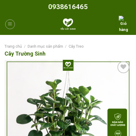
Skip
0938616465
to
content
Trang chủ
/
Danh mục sản phẩm
/
Cây Treo
Cây Trường Sinh
Add to
wishlist