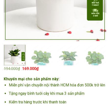
Giá
Giá
194.000
₫
169.000
₫
gốc
hiện
là:
tại
Khuyến mại cho sản phẩm này:
194.000₫.
là:
169.000₫.
Miễn phí vận chuyển nội thành HCM hóa đơn 500k trở lên
Tặng ngay bình tưới cây khi mua 3 sản phẩm
Kiểm tra hàng trước khi thanh toán