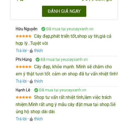
ĐÁNH GIÁ NGAY
Hữu Nguyễn
Đã mua tại yeucayxanh.vn
Cây đẹp,phát triển tốt,shop uy tín,giá cả
Được xếp
hợp lý…Tuyệt vời
hạng
5
5
sao
Trả lời
•
thích
Phi Hùng
Đã mua tại yeucayxanh.vn
Cây đẹp, khỏe mạnh. Mình sẽ chăm cho
Được xếp
em ý thật tươi tốt. cảm ơn shop đã tư vấn nhiệt tình!
hạng
5
5
sao
Trả lời
•
thích
Hạnh Lê
Đã mua tại yeucayxanh.vn
Shop tư vấn rất nhiệt tình,làm việc trách
Được xếp
nhiệm.Mình rất ưng ý mẫu cây đặt mua tại shop.Sẽ
hạng
5
5
sao
ủng hộ shop dài dài.
Trả lời
•
thích