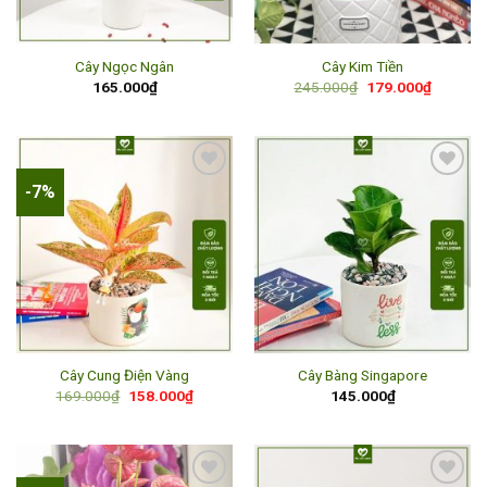
Cây Ngọc Ngân
Cây Kim Tiền
Giá
Giá
165.000
₫
245.000
₫
179.000
₫
gốc
hiện
là:
tại
245.000₫.
là:
179.000
-7%
Add to
Add to
wishlist
wishlist
Cây Cung Điện Vàng
Cây Bàng Singapore
Giá
Giá
169.000
₫
158.000
₫
145.000
₫
gốc
hiện
là:
tại
169.000₫.
là:
158.000₫.