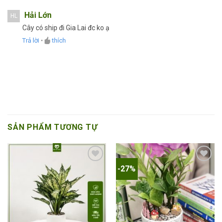
Hải Lớn
HL
Cây có ship đi Gia Lai đc ko ạ
Trả lời
•
thích
SẢN PHẨM TƯƠNG TỰ
-27%
Add to
Add to
wishlist
wishlist