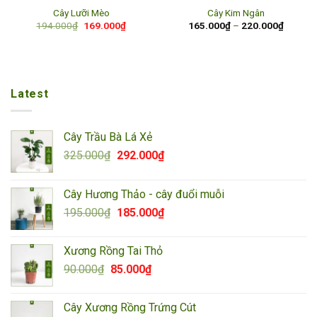
Cây Lưỡi Mèo
Cây Kim Ngân
Giá
Giá
Khoảng
194.000
₫
169.000
₫
165.000
₫
–
220.000
₫
gốc
hiện
giá:
là:
tại
từ
194.000₫.
là:
165.00
169.000₫.
đến
220.00
Latest
Cây Trầu Bà Lá Xẻ
Giá
Giá
325.000
₫
292.000
₫
gốc
hiện
là:
tại
Cây Hương Thảo - cây đuổi muỗi
325.000₫.
là:
Giá
Giá
195.000
₫
185.000
₫
292.000₫.
gốc
hiện
là:
tại
Xương Rồng Tai Thỏ
195.000₫.
là:
Giá
Giá
90.000
₫
85.000
₫
185.000₫.
gốc
hiện
là:
tại
Cây Xương Rồng Trứng Cút
90.000₫.
là: