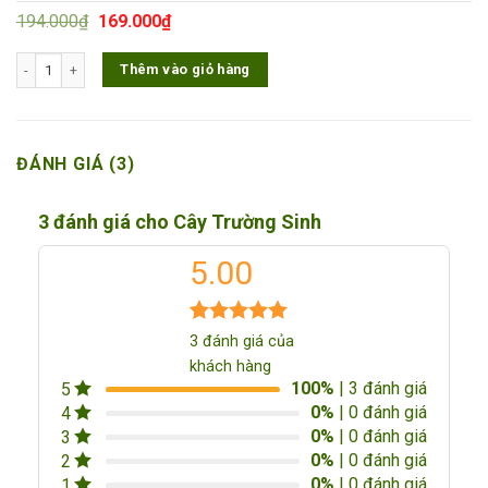
Giá
Giá
194.000
₫
169.000
₫
gốc
hiện
là:
tại
Cây Trường Sinh số lượng
Thêm vào giỏ hàng
194.000₫.
là:
169.000₫.
ĐÁNH GIÁ (3)
3 đánh giá cho
Cây Trường Sinh
5.00
5.00
3
trên 5
3
đánh giá của
dựa trên
khách hàng
đánh giá
100%
| 3 đánh giá
5
0%
| 0 đánh giá
4
0%
| 0 đánh giá
3
0%
| 0 đánh giá
2
0%
| 0 đánh giá
1