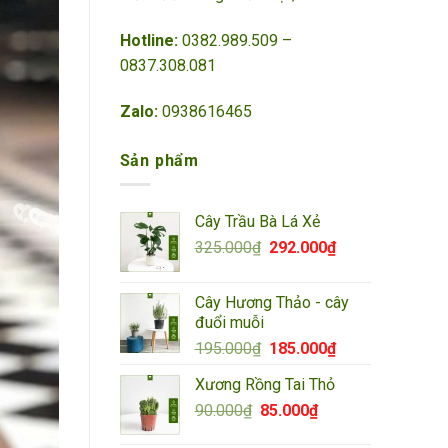
Hotline:
0382.989.509 –
0837.308.081
Zalo:
0938616465
Sản phẩm
Cây Trầu Bà Lá Xẻ
Giá
Giá
325.000
₫
292.000
₫
gốc
hiện
là:
tại
Cây Hương Thảo - cây
325.000₫.
là:
đuổi muỗi
292.000₫.
Giá
Giá
195.000
₫
185.000
₫
gốc
hiện
Xương Rồng Tai Thỏ
là:
tại
Giá
Giá
90.000
₫
85.000
195.000₫.
₫
là:
gốc
hiện
185.000₫.