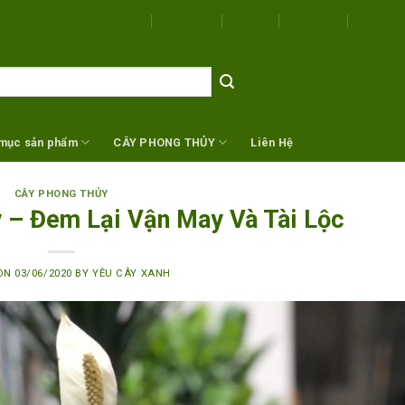
Trang Chủ
Giới Thiệu
Blog
Dịch vụ
Danh mụ
mục sản phẩm
CÂY PHONG THỦY
Liên Hệ
CÂY PHONG THỦY
– Đem Lại Vận May Và Tài Lộc
 ON
03/06/2020
BY
YÊU CÂY XANH