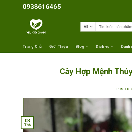
Skip
0938616465
to
content
Tìm
kiếm:
Trang Chủ
Giới Thiệu
Blog
Dịch vụ
Danh 
Cây Hợp Mệnh Thủy 
POSTED
03
Th6