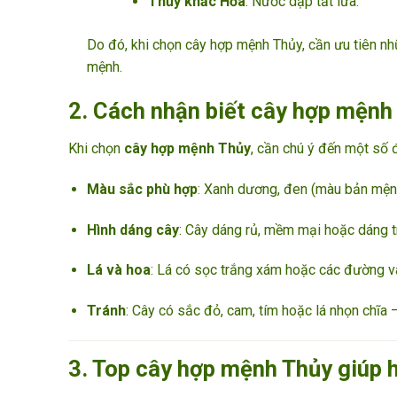
Thủy khắc Hỏa
: Nước dập tắt lửa.
Do đó, khi chọn cây hợp mệnh Thủy, cần ưu tiên nhữ
mệnh.
2. Cách nhận biết cây hợp mệnh
Khi chọn
cây hợp mệnh Thủy
, cần chú ý đến một số 
Màu sắc phù hợp
: Xanh dương, đen (màu bản mệnh)
Hình dáng cây
: Cây dáng rủ, mềm mại hoặc dáng t
Lá và hoa
: Lá có sọc trắng xám hoặc các đường v
Tránh
: Cây có sắc đỏ, cam, tím hoặc lá nhọn chĩa 
3. Top cây hợp mệnh Thủy giúp hú