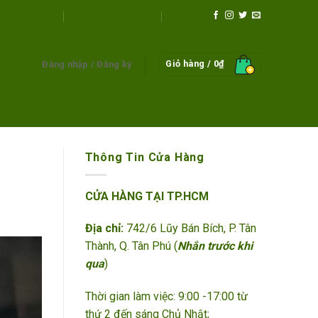
Liên Hệ
c sản phẩm
CÂY PHONG THỦY
Giỏ hàng /
0
₫
Đăng nhập / Đăng ký
Thông Tin Cửa Hàng
CỬA HÀNG TẠI TP.HCM
Địa chỉ:
742/6 Lũy Bán Bích, P. Tân
Thành, Q. Tân Phú (
Nhắn trước khi
qua
)
Thời gian làm việc: 9:00 -17:00 từ
thứ 2 đến sáng Chủ Nhật;