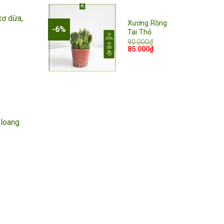
xơ dừa,
Xương Rồng
-6%
Tai Thỏ
90.000
₫
Giá
Giá
85.000
₫
Add to
gốc
hiện
là:
tại
wishlist
90.000₫.
là:
85.000₫.
 loang