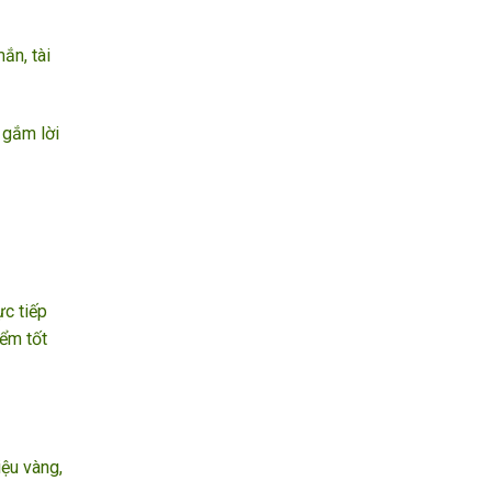
ắn, tài
 gắm lời
ực tiếp
iểm tốt
iệu vàng,