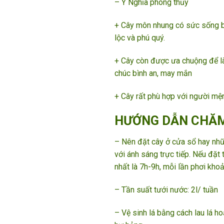
– Ý Nghĩa phong thủy
+ Cây môn nhung có sức sống bền
lộc và phú quý.
+ Cây còn được ưa chuộng để là
chúc bình an, may mắn
+ Cây rất phù hợp với người m
HƯỚNG DẪN CHĂM
– Nên đặt cây ở cửa sổ hay nhữn
với ánh sáng trực tiếp. Nếu đặt 
nhất là 7h-9h, mỗi lần phơi kho
– Tần suất tưới nước: 2l/ tuần
– Vệ sinh lá bằng cách lau lá ho