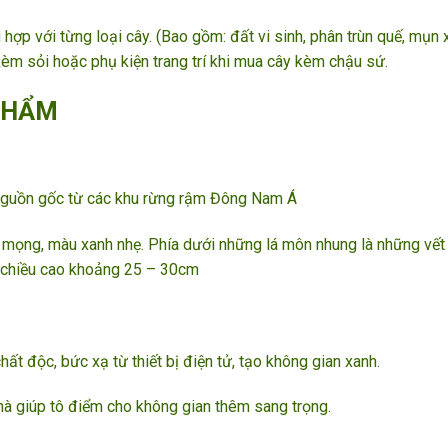
 hợp với từng loại cây. (Bao gồm: đất vi sinh, phân trùn quế, mụn 
kèm sỏi hoặc phụ kiện trang trí khi mua cây kèm chậu sứ.
PHẨM
 nguồn gốc từ các khu rừng rậm Đông Nam Á
mọng, màu xanh nhẹ. Phía dưới những lá môn nhung là những vết
 chiều cao khoảng 25 – 30cm
hất độc, bức xạ từ thiết bị điện tử, tạo không gian xanh.
à giúp tô điểm cho không gian thêm sang trọng.