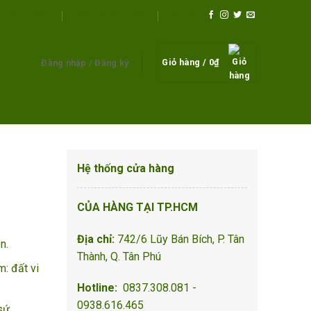
Liên Hệ
c sản phẩm
CÂY PHONG THỦY
Giỏ hàng /
0
₫
Đăng nhập / Đăng ký
Hệ thống cửa hàng
CỦA HÀNG TẠI TP.HCM
Địa chỉ:
742/6 Lũy Bán Bích, P. Tân
ận.
Thành, Q. Tân Phú
m: đất vi
Hotline:
0837.308.081 -
0938.616.465
sứ.