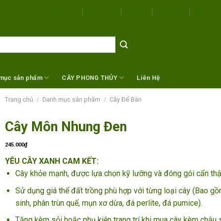
Trang Chủ
Giới Thiệu
Blog
Dịch vụ
Danh mụ
mục sản phẩm
CÂY PHONG THỦY
Liên Hệ
Trang chủ
/
Danh mục sản phẩm
/
Cây Để Bàn
Cây Môn Nhung Đen
245.000
₫
YÊU CÂY XANH CAM KẾT:
Cây khỏe mạnh, được lựa chọn kỹ lưỡng và đóng gói cẩn th
Sử dụng giá thể đất trồng phù hợp với từng loại cây (Bao gồ
sinh, phân trùn quế, mụn xơ dừa, đá perlite, đá pumice).
Tặng kèm sỏi hoặc phụ kiện trang trí khi mua cây kèm chậu 