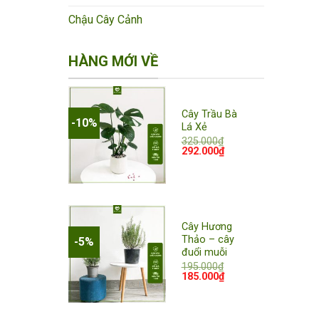
Chậu Cây Cảnh
HÀNG MỚI VỀ
Cây Trầu Bà
-10%
Lá Xẻ
325.000
₫
Giá
Giá
292.000
₫
Add to
gốc
hiện
là:
tại
wishlist
325.000₫.
là:
292.000₫.
Cây Hương
Thảo – cây
-5%
đuổi muỗi
195.000
₫
Giá
Giá
185.000
₫
Add to
gốc
hiện
wishlist
là:
tại
195.000₫.
là:
185.000₫.