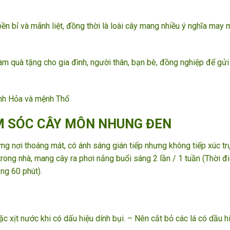
 bỉ và mãnh liệt, đồng thời là loài cây mang nhiều ý nghĩa may m
m quà tặng cho gia đình, người thân, bạn bè, đồng nghiệp để gửi
ệnh Hỏa và mệnh Thổ
 SÓC CÂY MÔN NHUNG ĐEN
g nơi thoáng mát, có ánh sáng gián tiếp nhưng không tiếp xúc tr
trong nhà, mang cây ra phơi nắng buổi sáng 2 lần / 1 tuần (Thời đ
ảng 60 phút).
ặc xịt nước khi có dấu hiệu dính bụi. – Nên cắt bỏ các lá có dầu h