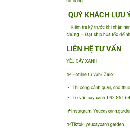
hư hỏng,…
QUÝ KHÁCH LƯU 
– Kiểm tra kỹ trước khi nhận h
chứng. – Đặt ship hỏa tốc để n
LIÊN HỆ TƯ VẤN
YÊU CÂY XANH
🌱 Hotline tư vấn/ Zalo:
Thi công cảnh quan, cho thu
Tư vấn cây xanh: 093 861 64 
🌱Instagram: Yeucayxanh.garde
🌱Tiktok: yeucayxanh.garden