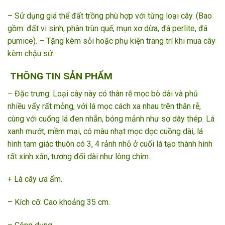
– Sử dụng giá thể đất trồng phù hợp với từng loại cây. (Bao
gồm: đất vi sinh, phân trùn quế, mụn xơ dừa, đá perlite, đá
pumice). – Tặng kèm sỏi hoặc phụ kiện trang trí khi mua cây
kèm chậu sứ.
THÔNG TIN SẢN PHẨM
– Đặc trưng: Loại cây này có thân rễ mọc bò dài và phủ
nhiều vẩy rất mỏng, với lá mọc cách xa nhau trên thân rễ,
cùng với cuống lá đen nhẵn, bóng mảnh như sợ dây thép. Lá
xanh mướt, mềm mại, có màu nhạt mọc dọc cuồng dài, lá
hình tam giác thuôn có 3, 4 rảnh nhỏ ở cuối lá tạo thành hình
rất xinh xắn, tương đối dài như lông chim.
+ Là cây ưa ẩm.
– Kích cỡ: Cao khoảng 35 cm.