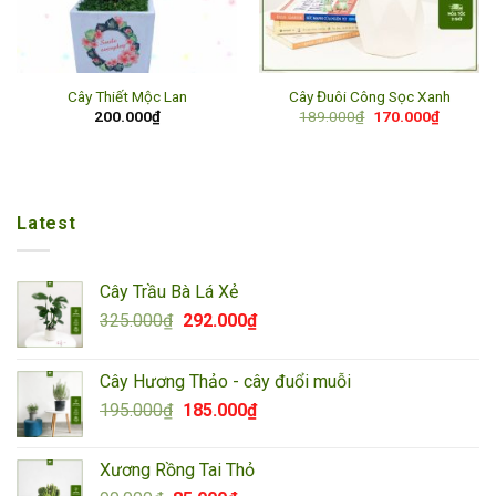
Cây Thiết Mộc Lan
Cây Đuôi Công Sọc Xanh
Giá
Giá
200.000
₫
189.000
₫
170.000
₫
gốc
hiện
là:
tại
189.000₫.
là:
170.000
Latest
Cây Trầu Bà Lá Xẻ
Giá
Giá
325.000
₫
292.000
₫
gốc
hiện
là:
tại
Cây Hương Thảo - cây đuổi muỗi
325.000₫.
là:
Giá
Giá
195.000
₫
185.000
₫
292.000₫.
gốc
hiện
là:
tại
Xương Rồng Tai Thỏ
195.000₫.
là: