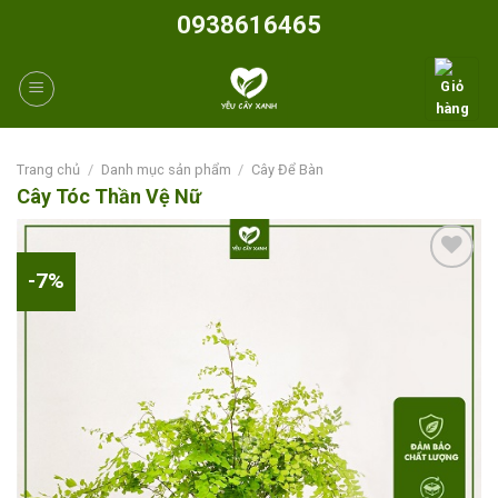
Skip
0938616465
to
content
Trang chủ
/
Danh mục sản phẩm
/
Cây Để Bàn
Cây Tóc Thần Vệ Nữ
-7%
Add to
wishlist