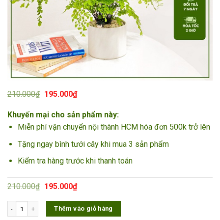
Giá
Giá
210.000
₫
195.000
₫
gốc
hiện
là:
tại
Khuyến mại cho sản phẩm này:
210.000₫.
là:
195.000₫.
Miễn phí vận chuyển nội thành HCM hóa đơn 500k trở lên
Tặng ngay bình tưới cây khi mua 3 sản phẩm
Kiểm tra hàng trước khi thanh toán
Giá
Giá
210.000
₫
195.000
₫
gốc
hiện
là:
tại
Cây Tóc Thần Vệ Nữ số lượng
Thêm vào giỏ hàng
210.000₫.
là:
195.000₫.